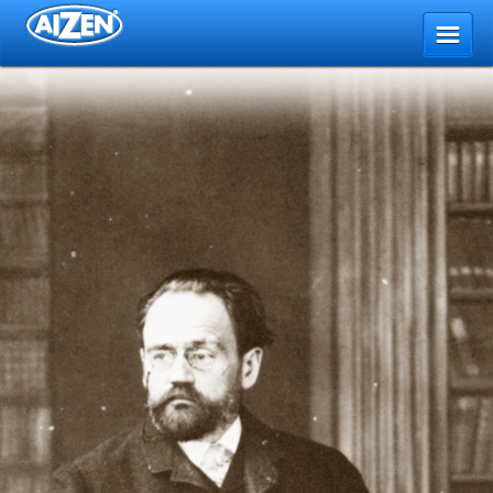
Home
About AIZEN
Events
AIZEN Bulletin
Excavatio
Membership